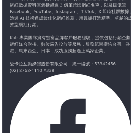
網紅數據資料庫囊括超過 3 億筆跨國網紅名單，以及破億筆
Facebook、YouTube、Instagram、TikTok、X 即時社群數據
透過 AI 技術達成最佳化網紅推薦，用數據打造精準、卓越的成
效型網紅行銷。
Kolr 專業團隊擁有豐富品牌客戶服務經驗，提供包括行銷企劃
網紅媒合對接、數位廣告投放等服務，服務範圍橫跨台灣、香
港、馬來西亞、日本，成功服務超過上萬家企業。
愛卡拉互動媒體股份有限公司
｜
統一編號：53342456
(02) 8768-1110 #338