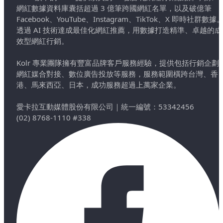
網紅數據資料庫囊括超過 3 億筆跨國網紅名單，以及破億筆
Facebook、YouTube、Instagram、TikTok、X 即時社群數據
透過 AI 技術達成最佳化網紅推薦，用數據打造精準、卓越的成
效型網紅行銷。
Kolr 專業團隊擁有豐富品牌客戶服務經驗，提供包括行銷企劃
網紅媒合對接、數位廣告投放等服務，服務範圍橫跨台灣、香
港、馬來西亞、日本，成功服務超過上萬家企業。
愛卡拉互動媒體股份有限公司
｜
統一編號：53342456
(02) 8768-1110 #338