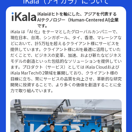
iKala（アイカラ）について
iKalaはヒトを軸にした、アジアを代表する
AIテクノロジー（Human-Centered AI)企業
です。
iKala は「AI 化」をテーマとしたグローバルカンパニーで、
現在日本、台湾、シンガポール、タイ、香港、マレーシアな
どにおいて、計5万社を超えるクライアント様にサービスを
提供しています。クライアント様にAIを最適に活用していた
だくことで、ビジネスの変革、加速、および新たなビジネス
モデルの創造といった包括的なソリューションを提供してい
ます。プロダクト（サービス）としては iKala Cloudおよび
iKala MarTechの2領域を展開しており、クライアント様の
目線に立ち、常にサービスの品質を向上させ、革新的な研究
開発に投資することで、より多くの価値を創造することに全
力で取り組んでいます。