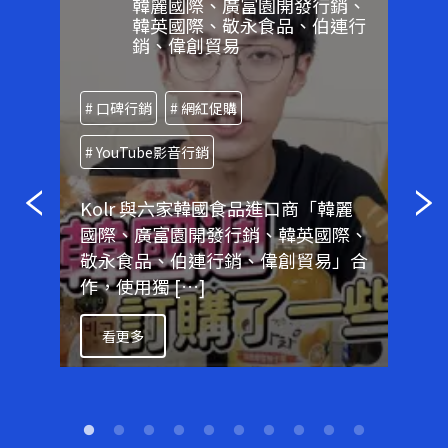
韓麗國際、廣富園開發行銷、
韓英國際、敬永食品、伯連行
銷、偉創貿易
# 口
# 口碑行銷
# 網紅促購
主打
美國
# YouTube影音行銷
為乾
的溫
Kolr 與六家韓國食品進口商「韓麗
國際、廣富園開發行銷、韓英國際、
看
敬永食品、伯連行銷、偉創貿易」合
作，使用獨 […]
看更多