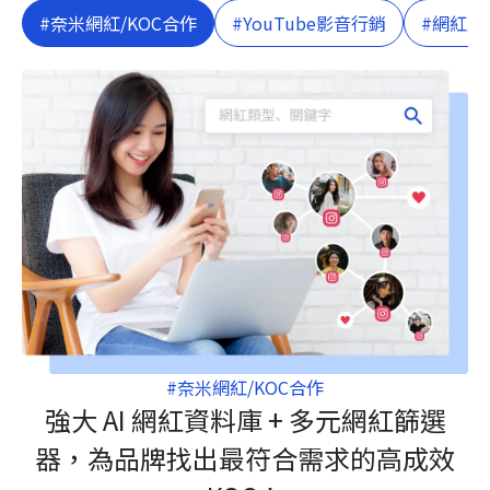
#奈米網紅/KOC合作
#YouTube影音行銷
#網紅直
#奈米網紅/KOC合作
強大 AI 網紅資料庫 + 多元網紅篩選
器，為品牌找出最符合需求的高成效