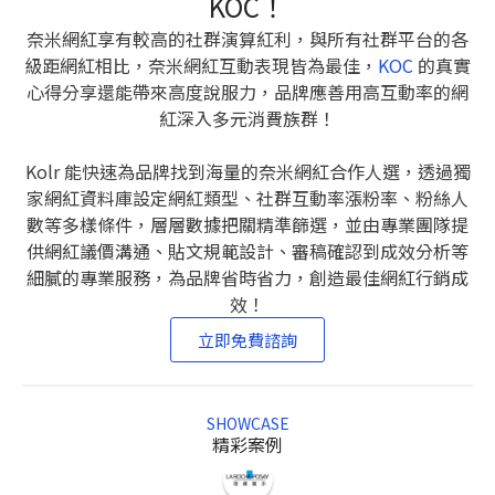
KOC！
奈米網紅享有較高的社群演算紅利，與所有社群平台的各
級距網紅相比，奈米網紅互動表現皆為最佳，
KOC
的真實
心得分享還能帶來高度說服力，品牌應善用高互動率的網
紅深入多元消費族群！
Kolr 能快速為品牌找到海量的奈米網紅合作人選，透過獨
家網紅資料庫設定網紅類型、社群互動率漲粉率、粉絲人
數等多樣條件，層層數據把關精準篩選，並由專業團隊提
供網紅議價溝通、貼文規範設計、審稿確認到成效分析等
細膩的專業服務，為品牌省時省力，創造最佳網紅行銷成
效！
立即免費諮詢
SHOWCASE
精彩案例