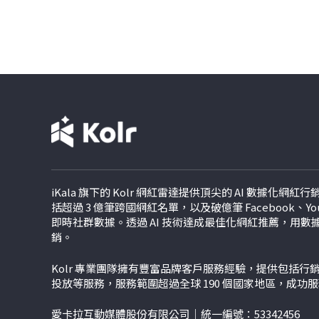
iKala 旗下的 Kolr 網紅雷達提供頂尖的 AI 數據化網
括超過 3 億筆跨國網紅名單，以及破億筆 Facebook、YouTu
即時社群數據。透過 AI 技術達成最佳化網紅推薦，用
銷。
Kolr 專業團隊擁有豐富品牌客戶服務經驗，提供包括
投放等服務，服務範圍超過全球 190 個國家地區，成功
愛卡拉互動媒體股份有限公司｜統一編號：53342456