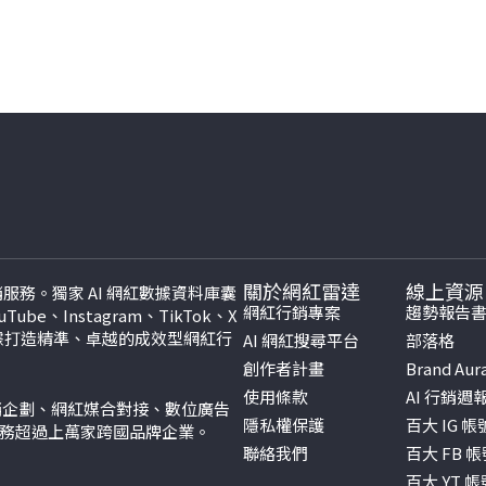
關於網紅雷達
線上資源
紅行銷服務。獨家 AI 網紅數據資料庫囊
網紅行銷專案
趨勢報告
be、Instagram、TikTok、
X
數據打造精準、卓越的成效型網紅行
AI 網紅搜尋平台
部落格
創作者計畫
Brand Aur
使用條款
AI 行銷週
行銷企劃、網紅媒合對接、數位廣告
隱私權保護
百大 IG 
服務超過上萬家跨國品牌企業。
聯絡我們
百大 FB 
百大 YT 