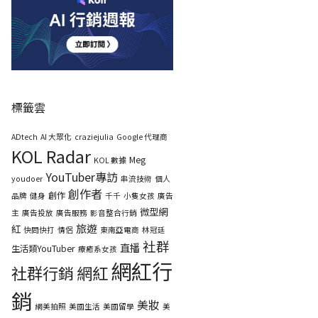
標籤雲
ADtech
AI 大眾化
craziejulia
Google 代理商
KOL Radar
Meg
KOL 數據
YouTuber專訪
youdoer
串流技術
個人
創作者
創作
品牌
健身
千千
小隻女孩
廣告
微型網
主
廣告投放
廣告服務
影音整合行銷
旅遊
紅
快問快打
情侶
東南亞電商
林冠廷
社群
直播
生活類YouTuber
療癒系女孩
網紅行
社群行銷
網紅
銷
美妝
網美拍照
美國生活
美國留學
美