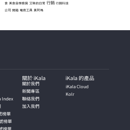
行銷
食
美食自學廚房
艾琳的日常
行銷科技
公司
開箱
電商工具
黃阿瑪
關於 iKala
iKala 的產品
書
關於我們
iKala Cloud
新聞專區
Kolr
a Index
聯絡我們
報
加入我們
帳號榜單
帳號榜單
帳號榜單