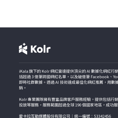
iKala 旗下的 Kolr 網紅雷達提供頂尖的 AI 數據化網
括超過 3 億筆跨國網紅名單，以及破億筆 Facebook、YouTu
即時社群數據。透過 AI 技術達成最佳化網紅推薦，用
銷。
Kolr 專業團隊擁有豐富品牌客戶服務經驗，提供包括
投放等服務，服務範圍超過全球 190 個國家地區，成功
愛卡拉互動媒體股份有限公司｜統一編號：53342456