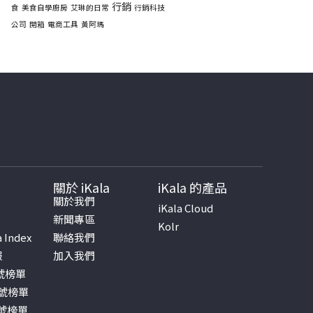
行銷
食
美食自學廚房
艾琳的日常
行銷科技
公司
開箱
電商工具
黃阿瑪
關於 iKala
iKala 的產品
書
關於我們
iKala Cloud
新聞專區
Kolr
a Index
聯絡我們
報
加入我們
帳號榜單
帳號榜單
帳號榜單