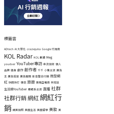
標籤雲
ADtech
AI 大眾化
craziejulia
Google 代理商
KOL Radar
Meg
KOL 數據
YouTuber專訪
youdoer
串流技術
個人
創作者
創作
品牌
健身
千千
小隻女孩
廣告
微型網
主
廣告投放
廣告服務
影音整合行銷
旅遊
紅
快問快打
情侶
東南亞電商
林冠廷
社群
直播
生活類YouTuber
療癒系女孩
網紅行
社群行銷
網紅
銷
美妝
網美拍照
美國生活
美國留學
美