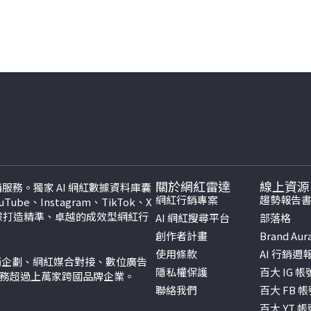
關於網紅雷達
線上資源
紅行銷服務。獨家 AI 網紅數據資料庫囊
網紅行銷專案
趨勢報告
be、Instagram、TikTok、
X
數據打造精準、卓越的成效型網紅行
AI 網紅搜尋平台
部落格
創作者計畫
Brand Aur
使用條款
AI 行銷週
行銷企劃、網紅媒合對接、數位廣告
隱私權保護
百大 IG 
服務超過上萬家跨國品牌企業。
聯絡我們
百大 FB 
百大 YT 