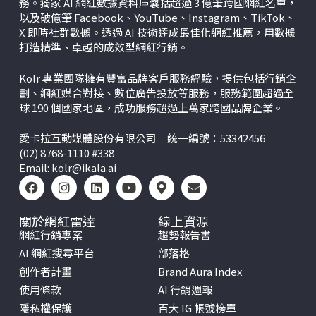
務。獨家 AI 網紅數據資料庫囊括超過 3 億筆跨國網紅名單，
以及破億筆 Facebook、YouTube、Instagram、TikTok、
X
即時社群數據。透過 AI 技術達成最佳化網紅推薦，用數據
打造精準、卓越的成效型網紅行銷。
Kolr 專業團隊擁有豐富品牌客戶服務經驗，提供包括行銷企
劃、網紅媒合對接、數位廣告投放等服務，服務範圍超過全
球 190 個國家地區，成功服務超過上萬家跨國品牌企業。
愛卡拉互動媒體股份有限公司｜統一編號：53342456
(02) 8768-1110 #338
Email:
kolr@ikala.ai
關於網紅雷達
線上資源
網紅行銷專案
趨勢報告書
AI 網紅搜尋平台
部落格
創作者計畫
Brand Aura Index
使用條款
AI 行銷週報
隱私權保護
百大 IG 帳號榜單