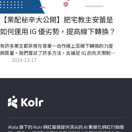
【業配秘辛大公開】肥宅教主安蕾是
如何運用 IG 優劣勢，提高線下轉換？
有許多業主都非常在意單一合作線上至線下轉換的力度
與質量。我們嘗試了許多方法，去補足 IG 的先天限制，
努力增加個案的線下轉換率，其中一個案子單靠 IG 貼文
2019-12-17
導流，就幫業主創造 14 萬的單月營業額。而我們今天想
跟大家細談的案子更有趣，我們試圖將成本和時間拉到
最低，甚至沒有發佈一篇完整的 IG 貼文，卻在 3 天內，
創造出銷售 200 盒生巧克力的驚人業績，以下就此案與
大家分析探討。
iKala 旗下的 Kolr 網紅雷達提供頂尖的 AI 數據化網紅行銷服