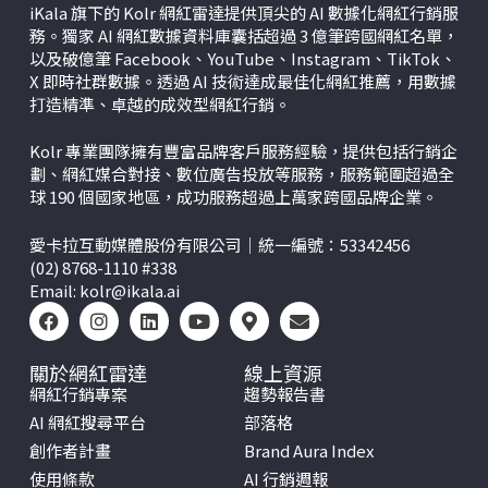
iKala 旗下的 Kolr 網紅雷達提供頂尖的 AI 數據化網紅行銷服
務。獨家 AI 網紅數據資料庫囊括超過 3 億筆跨國網紅名單，
以及破億筆 Facebook、YouTube、Instagram、TikTok、
X
即時社群數據。透過 AI 技術達成最佳化網紅推薦，用數據
打造精準、卓越的成效型網紅行銷。
Kolr 專業團隊擁有豐富品牌客戶服務經驗，提供包括行銷企
劃、網紅媒合對接、數位廣告投放等服務，服務範圍超過全
球 190 個國家地區，成功服務超過上萬家跨國品牌企業。
愛卡拉互動媒體股份有限公司｜統一編號：53342456
(02) 8768-1110 #338
Email:
kolr@ikala.ai
關於網紅雷達
線上資源
網紅行銷專案
趨勢報告書
AI 網紅搜尋平台
部落格
創作者計畫
Brand Aura Index
使用條款
AI 行銷週報