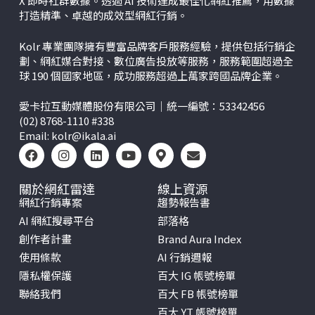
X
即時社群數據。透過 AI 技術達成最佳化網紅推薦，用數據
打造精準、卓越的成效型網紅行銷。
Kolr 專業團隊擁有豐富品牌客戶服務經驗，提供包括行銷企
劃、網紅媒合對接、數位廣告投放等服務，服務範圍超過全
球 190 個國家地區，成功服務超過上萬家跨國品牌企業。
愛卡拉互動媒體股份有限公司｜統一編號：53342456
(02) 8768-1110 #338
Email:
kolr@ikala.ai
關於網紅雷達
線上資源
網紅行銷專案
趨勢報告書
AI 網紅搜尋平台
部落格
創作者計畫
Brand Aura Index
使用條款
AI 行銷週報
隱私權保護
百大 IG 帳號榜單
聯絡我們
百大 FB 帳號榜單
百大 YT 帳號榜單