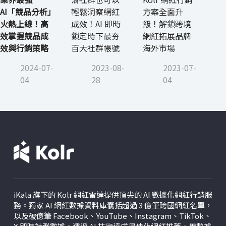
AI「競品分析」
輕鬆洞察網紅
方案全面升
火熱上線！高
成效！AI 即時
級！解鎖跨境
效掌握
競品成
鎖定時下最夯
網紅拓展品牌
效
與行銷策略
百大社群帳號
海外市場
2024-07-
2023-08-
2023-07-
04
28
04
iKala 旗下的 Kolr 網紅雷達提供頂尖的 AI 數據化網紅行銷服
務。獨家 AI 網紅數據資料庫囊括超過 3 億筆跨國網紅名單，
以及破億筆 Facebook、YouTube、Instagram、TikTok、