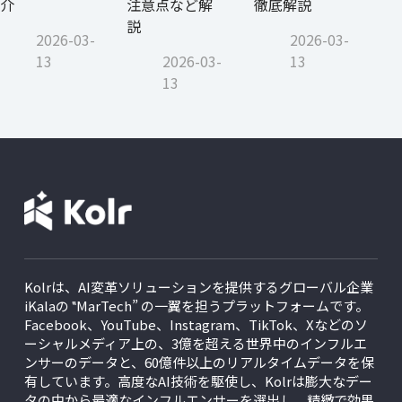
介
注意点など解
徹底解説
説
2026-03-
2026-03-
13
2026-03-
13
13
Kolrは、AI変革ソリューションを提供するグローバル企業
iKalaの ‟MarTech” の一翼を担うプラットフォームです。
Facebook、YouTube、Instagram、TikTok、Xなどのソ
ーシャルメディア上の、3億を超える世界中のインフルエ
ンサーのデータと、60億件以上のリアルタイムデータを保
有しています。高度なAI技術を駆使し、Kolrは膨大なデー
タの中から最適なインフルエンサーを選出し、精緻で効果