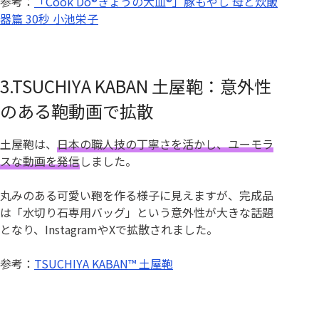
参考：
「Cook Do®きょうの大皿®」豚もやし 母と炊飯
器篇 30秒 小池栄子
3.TSUCHIYA KABAN 土屋鞄：意外性
のある鞄動画で拡散
土屋鞄は、
日本の職人技の丁寧さを活かし、ユーモラ
スな動画を発信
しました。
丸みのある可愛い鞄を作る様子に見えますが、完成品
は「水切り石専用バッグ」という意外性が大きな話題
となり、InstagramやXで拡散されました。
参考：
TSUCHIYA KABAN™️ 土屋鞄