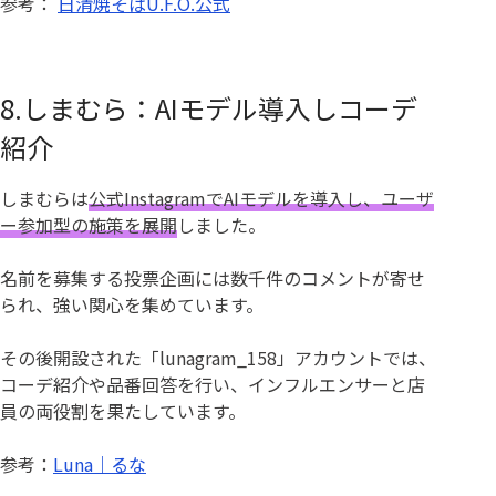
参考：
日清焼そばU.F.O.公式
8.しまむら：AIモデル導入しコーデ
紹介
しまむらは
公式InstagramでAIモデルを導入し、ユーザ
ー参加型の施策を展開
しました。
名前を募集する投票企画には数千件のコメントが寄せ
られ、強い関心を集めています。
その後開設された「lunagram_158」アカウントでは、
コーデ紹介や品番回答を行い、インフルエンサーと店
員の両役割を果たしています。
参考：
Luna｜るな