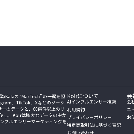
Kolrについて
会
laの ‟MarTech” の一翼を担
AIインフルエンサー検索
会
agram、TikTok、Xなどのソーシ
ーのデータと、60億件以上のリ
利用規約
ニ
し、Kolrは膨大なデータの中か
プライバシーポリシー
お
ンフルエンサーマーケティングを
特定商取引法に基づく表記
お問い合わせ