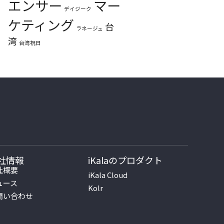
エンサー
マー
デイジーク
ケティング
台
ラネージュ
湾
台湾祝日
社情報
iKalaのプロダクト
社概要
iKala Cloud
ュース
Kolr
問い合わせ