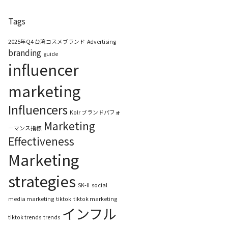
Tags
2025年Q4 台湾コスメブランド
Advertising
branding
guide
influencer
marketing
Influencers
Kolr ブランドパフォ
Marketing
ーマンス指標
Effectiveness
Marketing
strategies
SK-II
social
media marketing
tiktok
tiktok marketing
インフル
tiktok trends
trends