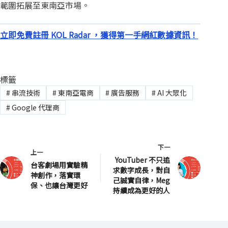
範圍拓展至東南亞市場。
立即免費註冊 KOL Radar ，獲得第一手網紅數據資訊！
標籤
#
串流技術
#
東南亞電商
#
廣告服務
#
AI 大眾化
#
Google 代理商
下一
上一
YouTuber 不只追
台客劇場用實驗精
求數字成長，對自
神創作，落實環
己誠實自律，Meg
保、也讓台灣更好
持續成為更好的人