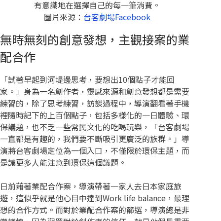
有意識地在選擇自己的每一筆消費。
圖片來源：
台客劇場Facebook
無時無刻的創意發想，主觀接案的業
配合作
「試著早起到河堤邊思考，要想出10個點子才能回
家。」身為一名創作者，靈感來源和創意發想都是需要
練習的，除了思考練習，訪談過程中，導演翻看著手機
裡隨時記下的上百個點子，包括多樣化的一日體驗、環
保議題，也不乏一些常民文化的吃喝玩樂，「台客劇場
一直都是有趣的，我們要不斷吸引更廣泛的族群。」導
演將台客劇場定位為一個入口，不僅限於環保主題，而
是讓更多人能注意到環保這個議題。
日前藉著業配合作案，導演帶著一家人去日本家庭旅
遊，這似乎就是他心目中達到Work life balance，最理
想的合作方式。而對於業配合作案的篩選，導演總是非