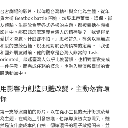
台客劇場的影片，以傳遞台灣精神與文化為主體，從年
貨大街 Beatbox battle 開始，垃圾車芭蕾舞、環保、街
友體驗、生酮飲食等各式各樣的主題，都被囊括在頻道
影片中。那麼該怎麼定義台灣人的精神呢？「我覺得是
愛拼才會贏、什麼都不怕。」思考許久，導演以毫無違
和感的熟練台語，說出他對於台灣精神的定義。「我也
和國外朋友討論，他的觀察是台灣人非常的 Task-
oriented」談起臺灣人似乎比較習慣、也相對喜歡完成
一件任務，而完成任務的概念，也融入導演所舉辦的實
體活動當中。
用影響力創造具體改變，主動落實環
保
第一支導演自拍的影片，以在從小生長的天津街撿菸蒂
為主題，在網路上引發熱議，也讓導演初次意識到，雖
然是沒什麼成本的自拍，卻讓環保的種子散播開來，並