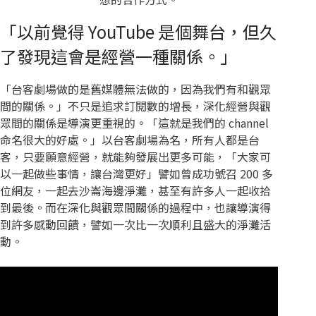
「以前覺得 YouTube 是個舞台，但久
了發現這會是經營一種關係。」
「台客劇場做的是舊媒體無法做的，因為我們有和觀眾
間的關係。」不只是追求訂閱數的增長，深化經營與觀
眾間的關係是導演更重視的。「這就是我們的 channel
命名很大的好處。」以台客劇場為名，所有人都是台
客，只要願意經營，就能夠發展出更多可能，「大家可
以一起做些事情，讓台灣更好」譬如曾成功號召 200 多
位網友，一起去沙崙海邊淨灘，甚至有許多人一起收拾
到最後。而在深化與觀眾間關係的過程中，也讓導演得
到許多感動回饋，譬如一次比一次順利且盛大的淨灘活
動。