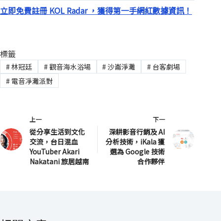
立即免費註冊 KOL Radar ，獲得第一手網紅數據資訊！
標籤
#
林冠廷
#
觀音海水浴場
#
沙崙淨灘
#
台客劇場
#
電音凈灘派對
上一
下一
從分享生活到文化
深耕影音行銷及 AI
交流，台日混血
分析技術，iKala 獲
YouTuber Akari
選為 Google 技術
Nakatani 旅居越南
合作夥伴