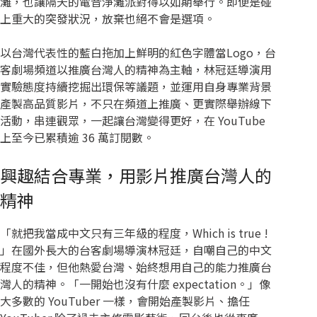
灘，也讓隔天的電音淨灘派對得以如期舉行。即便是碰
上重大的突發狀況，放棄也絕不會是選項。
以台灣代表性的藍白拖加上鮮明的紅色字體當Logo，台
客劇場頻道以推廣台灣人的精神為主軸，林冠廷導演用
實驗態度持續挖掘出環保等議題，並運用自身專業背景
產製高品質影片，不只在頻道上推廣、更實際舉辦線下
活動，串連觀眾，一起讓台灣變得更好，在 YouTube
上至今已累積逾 36 萬訂閱數。
興趣結合專業，用影片推廣台灣人的
精神
「就把我當成中文只有三年級的程度，Which is true !
」在國外長大的台客劇場導演林冠廷，自嘲自己的中文
程度不佳，但他熱愛台灣、始終想用自己的能力推廣台
灣人的精神。「一開始也沒有什麼 expectation。」像
大多數的 YouTuber 一樣，會開始產製影片、擔任