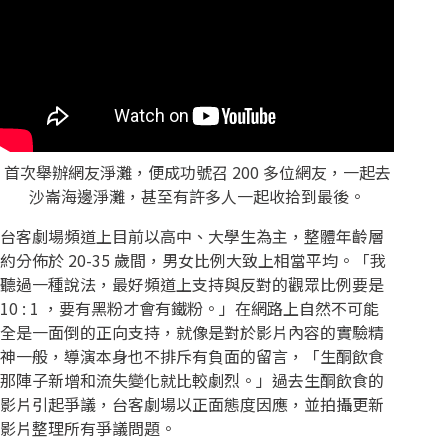
首次舉辦網友淨灘，便成功號召 200 多位網友，一起去
沙崙海邊淨灘，甚至有許多人一起收拾到最後。
台客劇場頻道上目前以高中、大學生為主，整體年齡層
約分佈於 20-35 歲間，男女比例大致上相當平均。「我
聽過一種說法，最好頻道上支持與反對的觀眾比例要是
10 : 1 ，要有黑粉才會有鐵粉。」在網路上自然不可能
全是一面倒的正向支持，就像是對於影片內容的實驗精
神一般，導演本身也不排斥有負面的留言，「生酮飲食
那陣子新增和流失變化就比較劇烈。」過去生酮飲食的
影片引起爭議，台客劇場以正面態度因應，並拍攝更新
影片整理所有爭議問題。