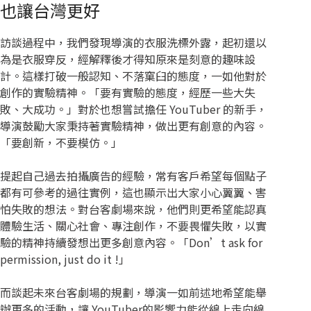
也讓台灣更好
訪談過程中，我們發現導演的衣服洗標外露，起初還以
為是衣服穿反，經解釋後才得知原來是刻意的趣味設
計。這樣打破一般認知、不落窠臼的態度，一如他對於
創作的實驗精神。「要有實驗的態度，經歷一些大失
敗、大成功。」對於也想嘗試擔任 YouTuber 的新手，
導演鼓勵大家秉持著實驗精神，做出更有創意的內容。
「要創新，不要模仿。」
提起自己過去拍攝廣告的經驗，常有客戶希望每個點子
都有可參考的過往實例，這也顯示出大家小心翼翼、害
怕失敗的想法。對台客劇場來說，他們則更希望能認真
體驗生活、關心社會、專注創作，不要畏懼失敗，以實
驗的精神持續發想出更多創意內容。「Don’t ask for
permission, just do it !」
而談起未來台客劇場的規劃，導演一如前述地希望能舉
辦更多的活動，讓 YouTuber的影響力能從線上走向線