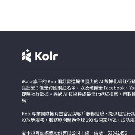
iKala 旗下的 Kolr 網紅雷達提供頂尖的 AI 數據化網
括超過 3 億筆跨國網紅名單，以及破億筆 Facebook、YouTu
即時社群數據。透過 AI 技術達成最佳化網紅推薦，用
銷。
Kolr 專業團隊擁有豐富品牌客戶服務經驗，提供包括
投放等服務，服務範圍超過全球 190 個國家地區，成功
愛卡拉互動媒體股份有限公司｜統一編號：53342456