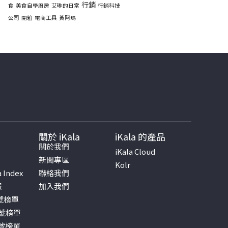
行銷
食
美食自學廚房
艾琳的日常
行銷科技
公司
開箱
電商工具
黃阿瑪
關於 iKala
iKala 的產品
書
關於我們
iKala Cloud
新聞專區
Kolr
a Index
聯絡我們
報
加入我們
帳號榜單
帳號榜單
帳號榜單