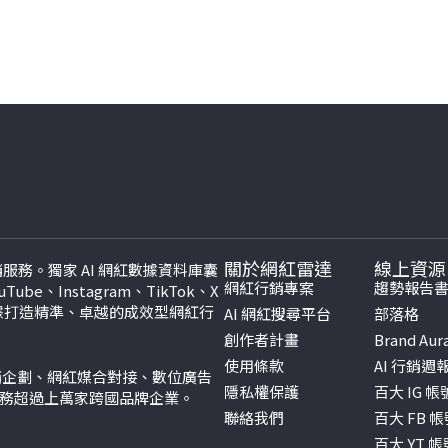
關於網紅雷達
線上資源
紅行銷服務。獨家 AI 網紅數據資料庫囊
網紅行銷專案
趨勢報告
be、Instagram、TikTok、
X
數據打造精準、卓越的成效型網紅行
AI 網紅搜尋平台
部落格
創作者計畫
Brand Aur
使用條款
AI 行銷週
行銷企劃、網紅媒合對接、數位廣告
隱私權保護
百大 IG 
服務超過上萬家跨國品牌企業。
聯絡我們
百大 FB 
百大 YT 