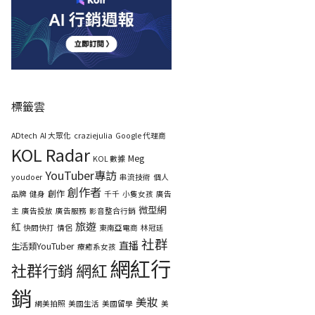
標籤雲
ADtech
AI 大眾化
craziejulia
Google 代理商
KOL Radar
Meg
KOL 數據
YouTuber專訪
youdoer
串流技術
個人
創作者
創作
品牌
健身
千千
小隻女孩
廣告
微型網
主
廣告投放
廣告服務
影音整合行銷
旅遊
紅
快問快打
情侶
東南亞電商
林冠廷
社群
直播
生活類YouTuber
療癒系女孩
網紅行
社群行銷
網紅
銷
美妝
網美拍照
美國生活
美國留學
美