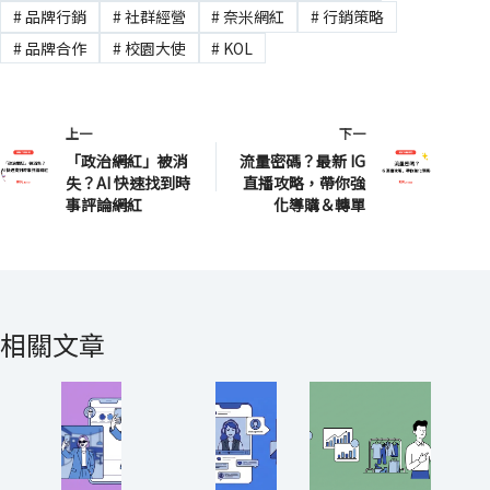
#
品牌行銷
#
社群經營
#
奈米網紅
#
行銷策略
#
品牌合作
#
校園大使
#
KOL
上一
下一
「政治網紅」被消
流量密碼？最新 IG
失？AI 快速找到時
直播攻略，帶你強
事評論網紅
化導購＆轉單
相關文章