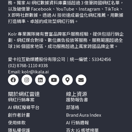
務。獨家 AI 網紅數據資料庫囊括超過 3 億筆跨國網紅名單，
以及破億筆 Facebook、YouTube、Instagram、TikTok、
X
即時社群數據。透過 AI 技術達成最佳化網紅推薦，用數據
打造精準、卓越的成效型網紅行銷。
Kolr 專業團隊擁有豐富品牌客戶服務經驗，提供包括行銷企
劃、網紅媒合對接、數位廣告投放等服務，服務範圍超過全
球 190 個國家地區，成功服務超過上萬家跨國品牌企業。
愛卡拉互動媒體股份有限公司｜統一編號：53342456
(02) 8768-1110 #338
Email:
kolr@ikala.ai
關於網紅雷達
線上資源
網紅行銷專案
趨勢報告書
AI 網紅搜尋平台
部落格
創作者計畫
Brand Aura Index
使用條款
AI 行銷週報
隱私權保護
百大 IG 帳號榜單