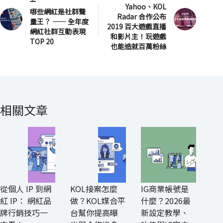
Yahoo、KOL
哪些網紅是社群聲
Radar 合作公布
量王？ —— 全年度
2019 百大遊戲直播
網紅社群互動表現
和影片主！玩遊戲
TOP 20
也能造就百萬粉絲
相關文章
從個人 IP 到網
KOL接案怎麼
IG商業帳號是
紅 IP： 網紅品
做？KOL媒合平
什麼？2026最
牌行銷技巧一
台幫你提高曝
新設定教學、