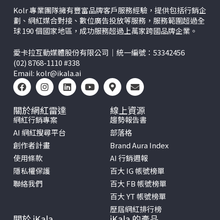
Kolr 專業團隊擁有豐富品牌客戶服務經驗，提供包括行銷企
劃、網紅媒合對接、數位廣告投放等服務，服務範圍超過全
球 190 個國家地區，成功服務超過上萬家跨國品牌企業。
愛卡拉互動媒體股份有限公司｜統一編號：53342456
(02) 8768-1110 #338
Email:
kolr@ikala.ai
關於網紅雷達
線上資源
網紅行銷專案
趨勢報告書
AI 網紅搜尋平台
部落格
創作者計畫
Brand Aura Index
使用條款
AI 行銷週報
隱私權保護
百大 IG 帳號榜單
聯絡我們
百大 FB 帳號榜單
百大 YT 帳號榜單
歷屆網紅排行榜
關於 iKala
iKala 的產品