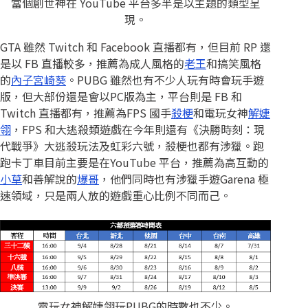
當個創世神在 YouTube 平台多半是以主題的類型呈
現。
GTA 雖然 Twitch 和 Facebook 直播都有，但目前 RP 還
是以 FB 直播較多，推薦為成人風格的
老王
和搞笑風格
的
內子宮崎葵
。PUBG 雖然也有不少人玩有時會玩手遊
版，但大部份還是會以PC版為主，平台則是 FB 和
Twitch 直播都有，推薦為FPS 國手
殺梗
和電玩女神
解婕
翎
，FPS 和大逃殺類遊戲在今年則還有《決勝時刻：現
代戰爭》大逃殺玩法及虹彩六號，殺梗也都有涉獵。跑
跑卡丁車目前主要是在YouTube 平台，推薦為高互動的
小草
和善解說的
爆哥
，他們同時也有涉獵手遊Garena 極
速領域，只是兩人放的遊戲重心比例不同而己。
電玩女神解婕翎玩PUBG的時數也不少。