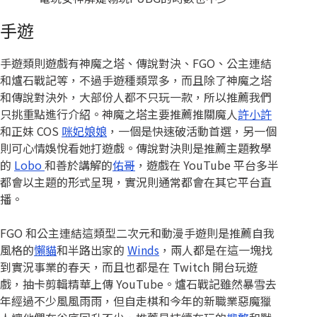
手遊
手遊類則遊戲有神魔之塔、傳說對決、FGO、公主連結
和爐石戰記等，不過手遊種類眾多，而且除了神魔之塔
和傳說對決外，大部份人都不只玩一款，所以推薦我們
只挑重點進行介紹。神魔之塔主要推薦推關魔人
許小許
和正妹 COS
咪妃娘娘
，一個是快速破活動首選，另一個
則可心情娛悅看她打遊戲。傳說對決則是推薦主題教學
的
Lobo
和善於講解的
佑哥
，遊戲在 YouTube 平台多半
都會以主題的形式呈現，實況則通常都會在其它平台直
播。
FGO 和公主連結這類型二次元和動漫手遊則是推薦自我
風格的
懶貓
和半路出家的
Winds
，兩人都是在這一塊找
到實況事業的春天，而且也都是在 Twitch 開台玩遊
戲，抽卡剪輯精華上傳 YouTube。爐石戰記雖然暴雪去
年經過不少風風雨雨，但自走棋和今年的新職業惡魔獵