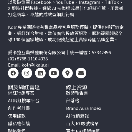
以及破億筆 Facebook、YouTube、Instagram、TikTok、
X
即時社群數據。透過 AI 技術達成最佳化網紅推薦，用數據
打造精準、卓越的成效型網紅行銷。
Kolr 專業團隊擁有豐富品牌客戶服務經驗，提供包括行銷企
劃、網紅媒合對接、數位廣告投放等服務，服務範圍超過全
球 190 個國家地區，成功服務超過上萬家跨國品牌企業。
愛卡拉互動媒體股份有限公司｜統一編號：53342456
(02) 8768-1110 #338
Email:
kolr@ikala.ai
關於網紅雷達
線上資源
網紅行銷專案
趨勢報告書
AI 網紅搜尋平台
部落格
創作者計畫
Brand Aura Index
使用條款
AI 行銷週報
隱私權保護
百大 IG 帳號榜單
聯絡我們
百大 FB 帳號榜單