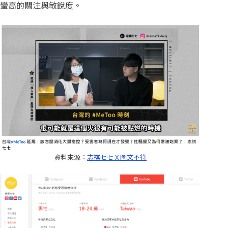
蠻高的關注與敏銳度。
資料來源：
志祺七七 X 圖文不符