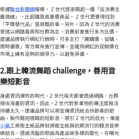
根據
聯合新聞網
報導， Z 世代逐漸興起一種「反消費主
義情緒」。比起購買高單價商品， Z 世代更覺得找到
「平價替代品」是很酷的事。另外，因為 Z 世代的消費
管道以網路電商和社群為主，消費前會進行多方比價，
建議品牌執行網紅行銷時，可多主打「團購價、促購、
限時優惠」等方案來進行宣傳，並確保網紅的促銷價在
市場上擁有足夠的競爭力，以避免爭議。
2.跟上韓流舞蹈 challenge，善用音
樂短影音
身處資訊爆炸的時代，Z 世代每天都會透過網路、社群
接收海量的資訊。因此，Z 世代對新事物的專注度無法
持續太久。建議品牌可以將宣傳資訊結合快節奏的歌
曲，製作簡短吸睛的短影音，吸引 Z 世代的目光。像是
小吳
工商衛生紙品牌就將衛生紙與近期流行的韓流音樂
做結合，透過洗腦的歌曲為產品做多樣的變化，在曝光