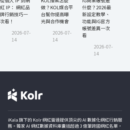
從個人 IP 到網
KOL接案怎麼
IG商業帳號是
紅 IP： 網紅品
做？KOL媒合平
什麼？2026最
牌行銷技巧一
台幫你提高曝
新設定教學、
次看！
光與合作機會
功能與IG官方
帳號差異一次
2026-07-
2026-07-
看
14
14
2026-07-
14
iKala 旗下的 Kolr 網紅雷達提供頂尖的 AI 數據化網紅行銷服
務。獨家 AI 網紅數據資料庫囊括超過 3 億筆跨國網紅名單，