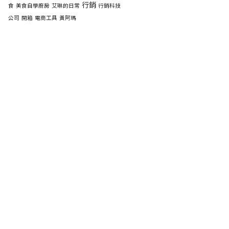
行銷
食
美食自學廚房
艾琳的日常
行銷科技
公司
開箱
電商工具
黃阿瑪