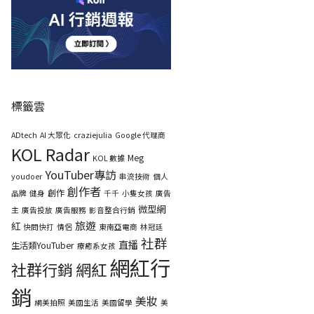
標籤雲
ADtech
AI 大眾化
craziejulia
Google 代理商
KOL Radar
Meg
KOL 數據
YouTuber專訪
youdoer
串流技術
個人
創作者
創作
品牌
健身
千千
小隻女孩
廣告
微型網
主
廣告投放
廣告服務
影音整合行銷
旅遊
紅
快問快打
情侶
東南亞電商
林冠廷
社群
直播
生活類YouTuber
療癒系女孩
網紅行
社群行銷
網紅
銷
美妝
網美拍照
美國生活
美國留學
美